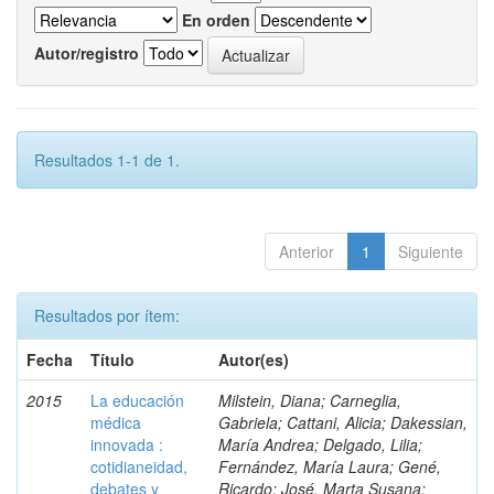
En orden
Autor/registro
Resultados 1-1 de 1.
Anterior
1
Siguiente
Resultados por ítem:
Fecha
Título
Autor(es)
2015
La educación
Milstein, Diana; Carneglia,
médica
Gabriela; Cattani, Alicia; Dakessian,
innovada :
María Andrea; Delgado, Lilia;
cotidianeidad,
Fernández, María Laura; Gené,
debates y
Ricardo; José, Marta Susana;