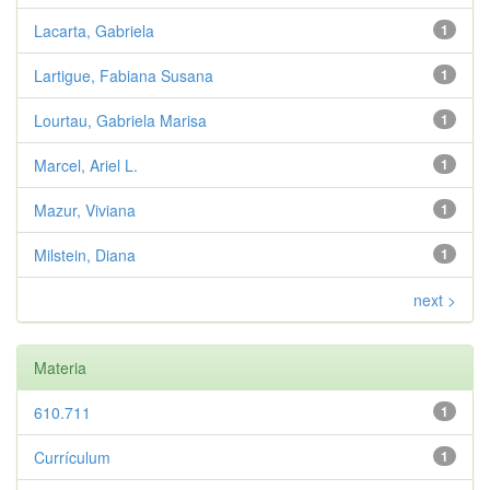
Lacarta, Gabriela
1
Lartigue, Fabiana Susana
1
Lourtau, Gabriela Marisa
1
Marcel, Ariel L.
1
Mazur, Viviana
1
Milstein, Diana
1
next >
Materia
610.711
1
Currículum
1