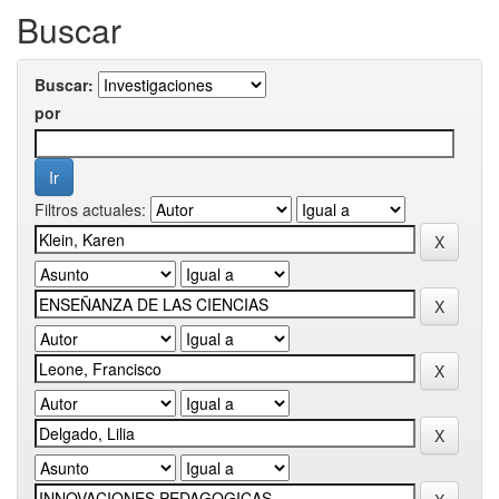
Buscar
Buscar:
por
Filtros actuales: