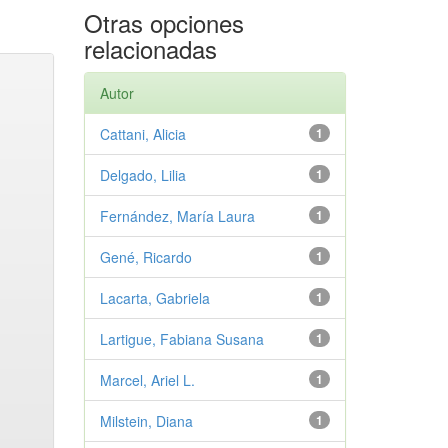
Otras opciones
relacionadas
Autor
Cattani, Alicia
1
Delgado, Lilia
1
Fernández, María Laura
1
Gené, Ricardo
1
Lacarta, Gabriela
1
Lartigue, Fabiana Susana
1
Marcel, Ariel L.
1
Milstein, Diana
1