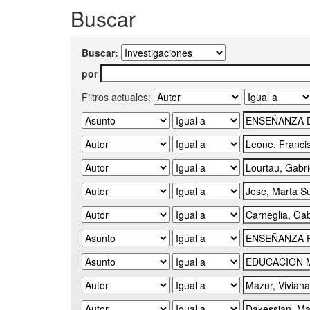
Buscar
Buscar:
por
Filtros actuales: