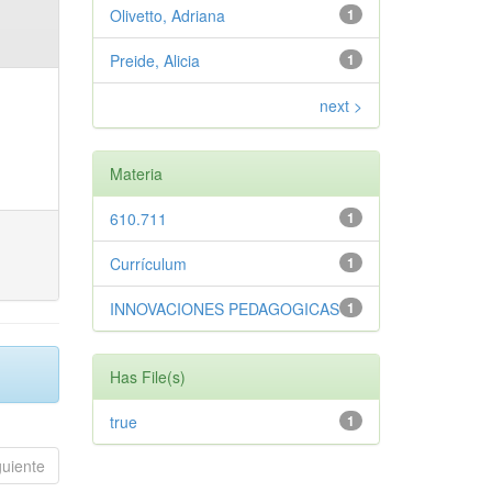
Olivetto, Adriana
1
Preide, Alicia
1
next >
Materia
610.711
1
Currículum
1
INNOVACIONES PEDAGOGICAS
1
Has File(s)
true
1
guiente