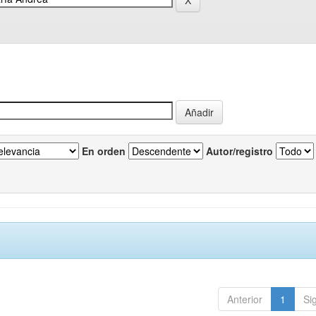
En orden
Autor/registro
Anterior
1
Si