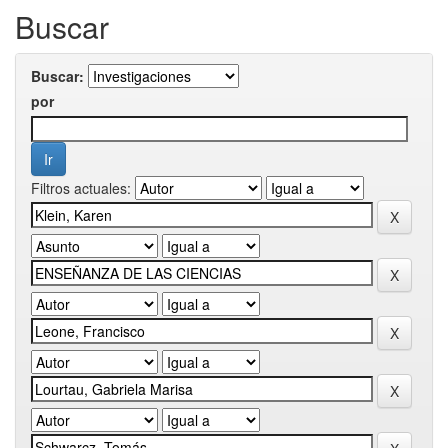
Buscar
Buscar:
por
Filtros actuales: