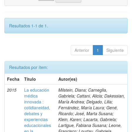
Resultados 1-1 de 1.
Anterior
1
Siguiente
Resultados por ítem:
Fecha
Título
Autor(es)
2015
La educación
Milstein, Diana; Carneglia,
médica
Gabriela; Cattani, Alicia; Dakessian,
innovada :
María Andrea; Delgado, Lilia;
cotidianeidad,
Fernández, María Laura; Gené,
debates y
Ricardo; José, Marta Susana;
experiencias
Klein, Karen; Lacarta, Gabriela;
educacionales
Lartigue, Fabiana Susana; Leone,
en la
Francisco; Lourtau, Gabriela