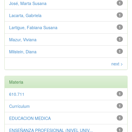
José, Marta Susana
1
Lacarta, Gabriela
1
Lartigue, Fabiana Susana
1
Mazur, Viviana
1
Milstein, Diana
1
next >
Materia
610.711
1
Currículum
1
EDUCACION MEDICA
1
ENSEÑANZA PROFESIONAL (NIVEL UNIV...
1