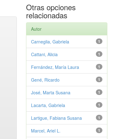
Otras opciones
relacionadas
Autor
Carneglia, Gabriela
1
Cattani, Alicia
1
Fernández, María Laura
1
Gené, Ricardo
1
José, Marta Susana
1
Lacarta, Gabriela
1
Lartigue, Fabiana Susana
1
Marcel, Ariel L.
1