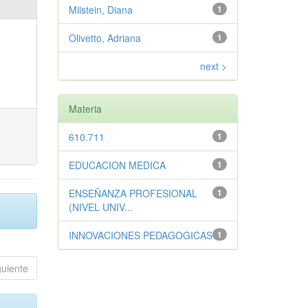
Milstein, Diana
1
Olivetto, Adriana
1
next >
Materia
610.711
1
EDUCACION MEDICA
1
ENSEÑANZA PROFESIONAL
1
(NIVEL UNIV...
INNOVACIONES PEDAGOGICAS
1
guiente