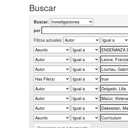
Buscar
Buscar:
por
Filtros actuales: