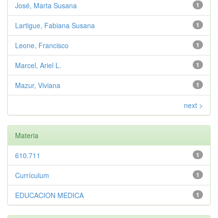
José, Marta Susana
1
Lartigue, Fabiana Susana
1
Leone, Francisco
1
Marcel, Ariel L.
1
Mazur, Viviana
1
next >
Materia
610.711
1
Currículum
1
EDUCACION MEDICA
1