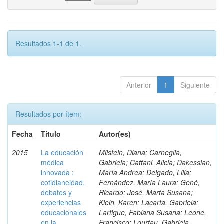
Resultados 1-1 de 1.
Anterior
1
Siguiente
Resultados por ítem:
Fecha
Título
Autor(es)
2015
La educación
Milstein, Diana; Carneglia,
médica
Gabriela; Cattani, Alicia; Dakessian,
innovada :
María Andrea; Delgado, Lilia;
cotidianeidad,
Fernández, María Laura; Gené,
debates y
Ricardo; José, Marta Susana;
experiencias
Klein, Karen; Lacarta, Gabriela;
educacionales
Lartigue, Fabiana Susana; Leone,
en la
Francisco; Lourtau, Gabriela