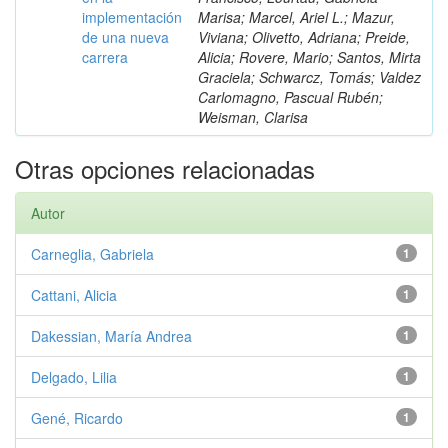
implementación
Marisa; Marcel, Ariel L.; Mazur,
de una nueva
Viviana; Olivetto, Adriana; Preide,
carrera
Alicia; Rovere, Mario; Santos, Mirta
Graciela; Schwarcz, Tomás; Valdez
Carlomagno, Pascual Rubén;
Weisman, Clarisa
Otras opciones relacionadas
Autor
Carneglia, Gabriela
1
Cattani, Alicia
1
Dakessian, María Andrea
1
Delgado, Lilia
1
Gené, Ricardo
1