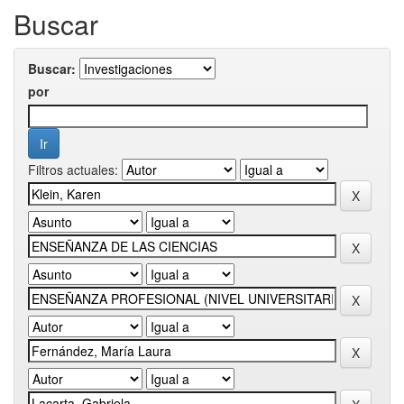
Buscar
Buscar:
por
Filtros actuales: