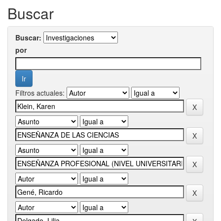
Buscar
Buscar:
por
Filtros actuales: