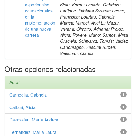
experiencias
Klein, Karen; Lacarta, Gabriela;
educacionales
Lartigue, Fabiana Susana; Leone,
en la
Francisco; Lourtau, Gabriela
implementación
Marisa; Marcel, Ariel L.; Mazur,
de una nueva
Viviana; Olivetto, Adriana; Preide,
carrera
Alicia; Rovere, Mario; Santos, Mirta
Graciela; Schwarcz, Tomás; Valdez
Carlomagno, Pascual Rubén;
Weisman, Clarisa
Otras opciones relacionadas
Autor
Carneglia, Gabriela
1
Cattani, Alicia
1
Dakessian, María Andrea
1
Fernández, María Laura
1