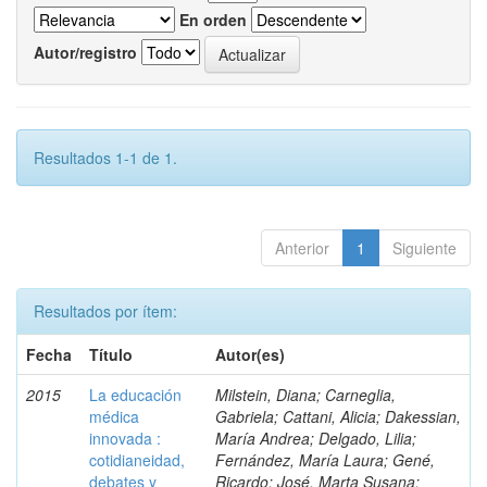
En orden
Autor/registro
Resultados 1-1 de 1.
Anterior
1
Siguiente
Resultados por ítem:
Fecha
Título
Autor(es)
2015
La educación
Milstein, Diana; Carneglia,
médica
Gabriela; Cattani, Alicia; Dakessian,
innovada :
María Andrea; Delgado, Lilia;
cotidianeidad,
Fernández, María Laura; Gené,
debates y
Ricardo; José, Marta Susana;