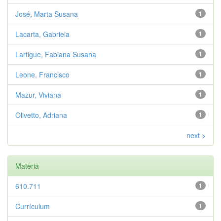
José, Marta Susana
1
Lacarta, Gabriela
1
Lartigue, Fabiana Susana
1
Leone, Francisco
1
Mazur, Viviana
1
Olivetto, Adriana
1
next >
Materia
610.711
1
Currículum
1