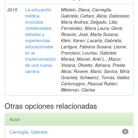
2015
La educación
Milstein, Diana; Carneglia,
médica
Gabriela; Cattani, Alicia; Dakessian,
innovada :
María Andrea; Delgado, Lilia;
cotidianeidad,
Fernández, María Laura; Gené,
debates y
Ricardo; José, Marta Susana;
experiencias
Klein, Karen; Lacarta, Gabriela;
educacionales
Lartigue, Fabiana Susana; Leone,
en la
Francisco; Lourtau, Gabriela
implementación
Marisa; Marcel, Ariel L.; Mazur,
de una nueva
Viviana; Olivetto, Adriana; Preide,
carrera
Alicia; Rovere, Mario; Santos, Mirta
Graciela; Schwarcz, Tomás; Valdez
Carlomagno, Pascual Rubén;
Weisman, Clarisa
Otras opciones relacionadas
Autor
Carneglia, Gabriela
1