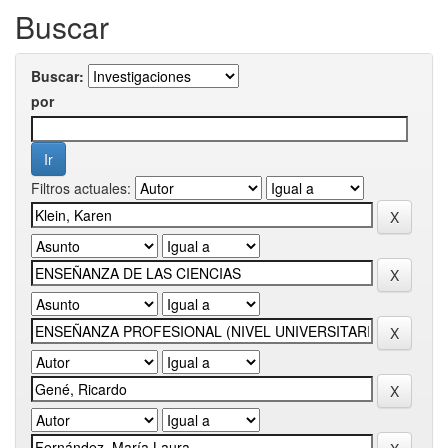
Buscar
Buscar:
por
Filtros actuales: