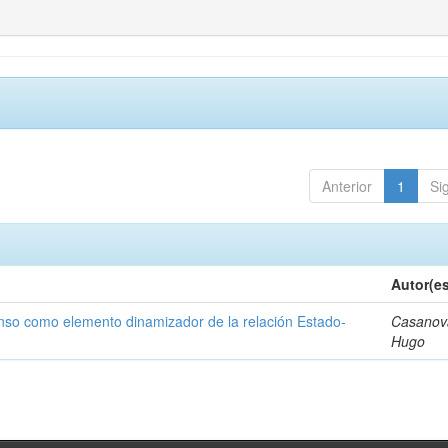
Anterior
1
Si
Autor(e
 censo como elemento dinamizador de la relación Estado-
Casanov
Hugo