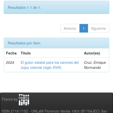
Resultados 1-1 de 1.
Anterior
1
Siguiente
Resultados por ítem:
Fecha
Título
Autor(es)
2024
El guion estatal para los varones del
Cruz, Enrique
Jujuy colonial (siglo XVIII)
Normando
Theme by
ISSN 2718-7152 - UNLaM Florencio Varela 1903 (B1754JEC) San