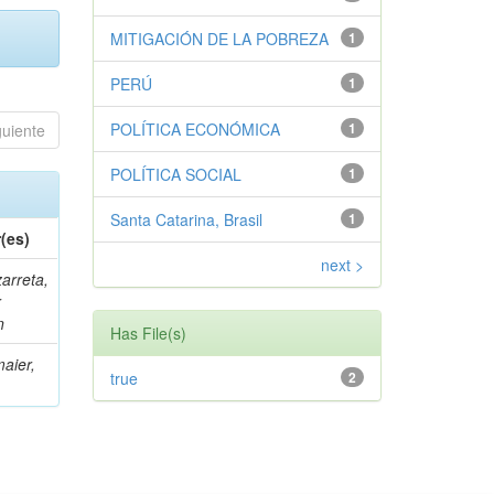
MITIGACIÓN DE LA POBREZA
1
PERÚ
1
POLÍTICA ECONÓMICA
1
guiente
POLÍTICA SOCIAL
1
Santa Catarina, Brasil
1
(es)
next >
arreta,
r
n
Has File(s)
aier,
true
2