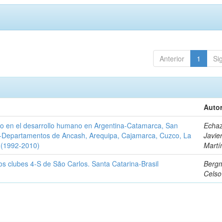
Anterior
1
Si
Autor
oro en el desarrollo humano en Argentina-Catamarca, San
Echaz
Perú-Departamentos de Ancash, Arequipa, Cajamarca, Cuzco, La
Javie
 (1992-2010)
Martí
los clubes 4-S de São Carlos. Santa Catarina-Brasil
Bergm
Celso