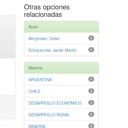
Otras opciones
relacionadas
Autor
Bergmaier, Celso
1
Echazarreta, Javier Martín
1
Materia
ARGENTINA
1
CHILE
1
DESARROLLO ECONÓMICO
1
DESARROLLO RURAL
1
MINERÍA
1