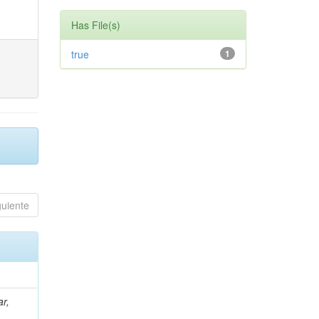
Has File(s)
true
1
guiente
ar,