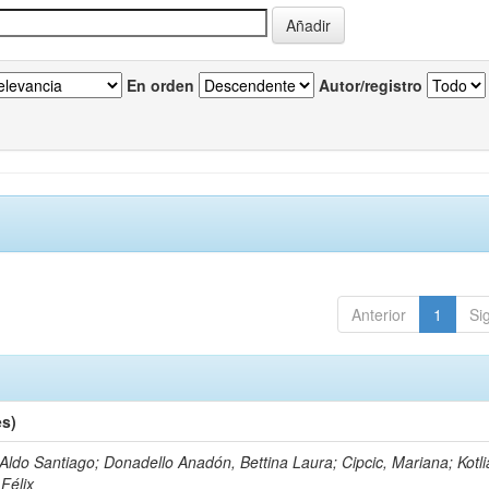
En orden
Autor/registro
Anterior
1
Si
es)
 Aldo Santiago; Donadello Anadón, Bettina Laura; Cipcic, Mariana; Kotli
 Félix