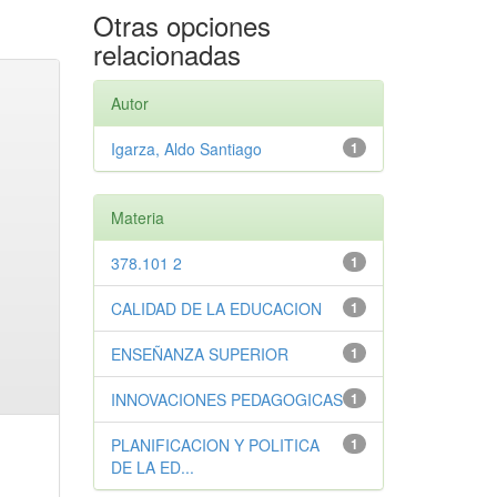
Otras opciones
relacionadas
Autor
Igarza, Aldo Santiago
1
Materia
378.101 2
1
CALIDAD DE LA EDUCACION
1
ENSEÑANZA SUPERIOR
1
INNOVACIONES PEDAGOGICAS
1
PLANIFICACION Y POLITICA
1
DE LA ED...