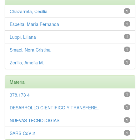
Chazarreta, Cecilia
1
Espelta, María Fernanda
1
Luppi, Liliana
1
Smael, Nora Cristina
1
Zerillo, Amelia M.
1
Materia
378.173 4
1
DESARROLLO CIENTIFICO Y TRANSFERE...
1
NUEVAS TECNOLOGIAS
1
SARS-CoV-2
1