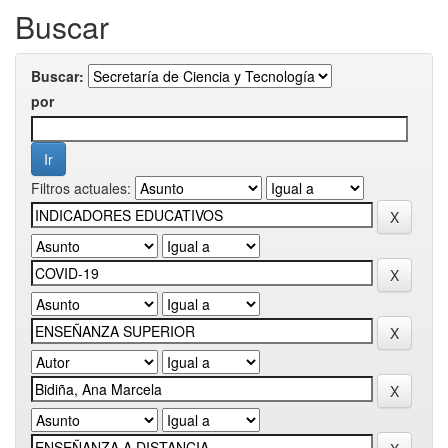
Buscar
Buscar:
por
Filtros actuales: