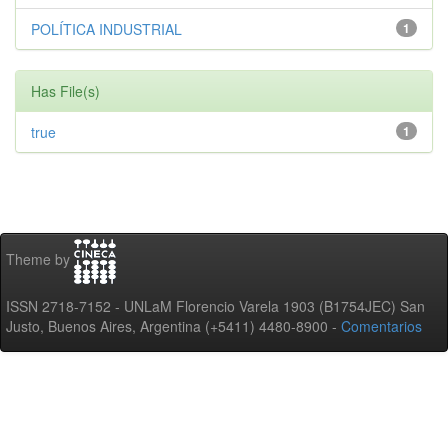
POLÍTICA INDUSTRIAL
1
Has File(s)
true
1
Theme by
ISSN 2718-7152 - UNLaM Florencio Varela 1903 (B1754JEC) San
Justo, Buenos Aires, Argentina (+5411) 4480-8900 -
Comentarios