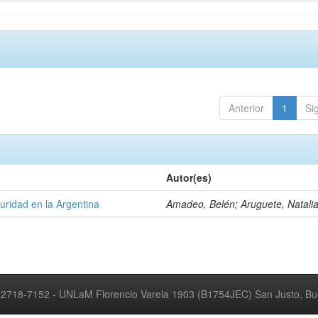
Anterior
1
Si
Autor(es)
uridad en la Argentina
Amadeo, Belén; Aruguete, Natali
2718-7152 - UNLaM Florencio Varela 1903 (B1754JEC) San Justo, Bue