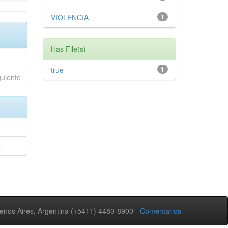
VIOLENCIA
1
Has File(s)
true
1
guiente
a
nos Aires, Argentina (+5411) 4480-8900 -
Comentarios