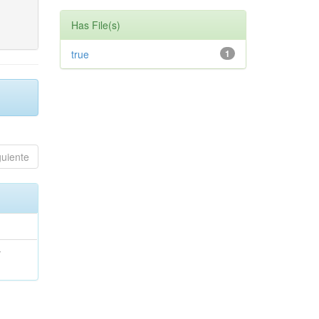
Has File(s)
true
1
guiente
;