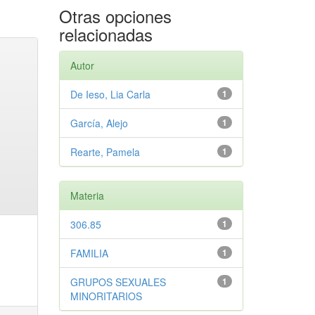
Otras opciones
relacionadas
Autor
De Ieso, Lia Carla
1
García, Alejo
1
Rearte, Pamela
1
Materia
306.85
1
FAMILIA
1
GRUPOS SEXUALES
1
MINORITARIOS