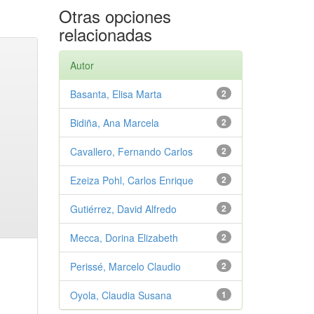
Otras opciones
relacionadas
Autor
Basanta, Elisa Marta
2
Bidiña, Ana Marcela
2
Cavallero, Fernando Carlos
2
Ezeiza Pohl, Carlos Enrique
2
Gutiérrez, David Alfredo
2
Mecca, Dorina Elizabeth
2
Perissé, Marcelo Claudio
2
Oyola, Claudia Susana
1