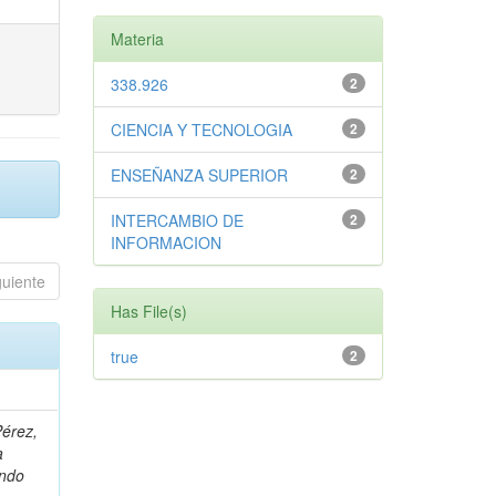
Materia
338.926
2
CIENCIA Y TECNOLOGIA
2
ENSEÑANZA SUPERIOR
2
INTERCAMBIO DE
2
INFORMACION
guiente
Has File(s)
true
2
Pérez,
a
ando