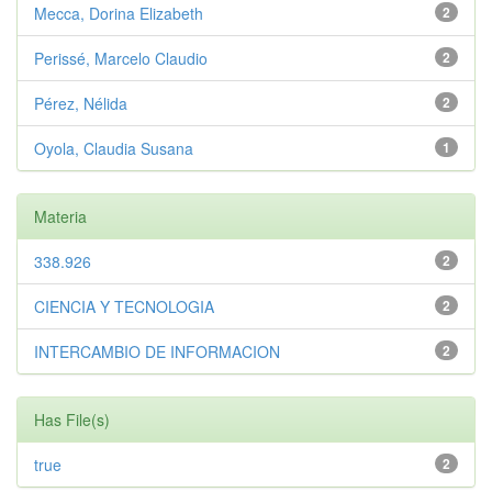
Mecca, Dorina Elizabeth
2
Perissé, Marcelo Claudio
2
Pérez, Nélida
2
Oyola, Claudia Susana
1
Materia
338.926
2
CIENCIA Y TECNOLOGIA
2
INTERCAMBIO DE INFORMACION
2
Has File(s)
true
2