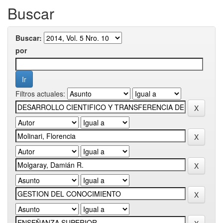
Buscar
Buscar:
por
Filtros actuales: