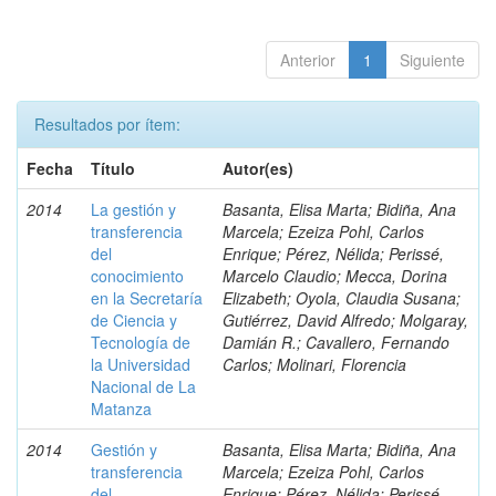
Anterior
1
Siguiente
Resultados por ítem:
Fecha
Título
Autor(es)
2014
La gestión y
Basanta, Elisa Marta; Bidiña, Ana
transferencia
Marcela; Ezeiza Pohl, Carlos
del
Enrique; Pérez, Nélida; Perissé,
conocimiento
Marcelo Claudio; Mecca, Dorina
en la Secretaría
Elizabeth; Oyola, Claudia Susana;
de Ciencia y
Gutiérrez, David Alfredo; Molgaray,
Tecnología de
Damián R.; Cavallero, Fernando
la Universidad
Carlos; Molinari, Florencia
Nacional de La
Matanza
2014
Gestión y
Basanta, Elisa Marta; Bidiña, Ana
transferencia
Marcela; Ezeiza Pohl, Carlos
del
Enrique; Pérez, Nélida; Perissé,