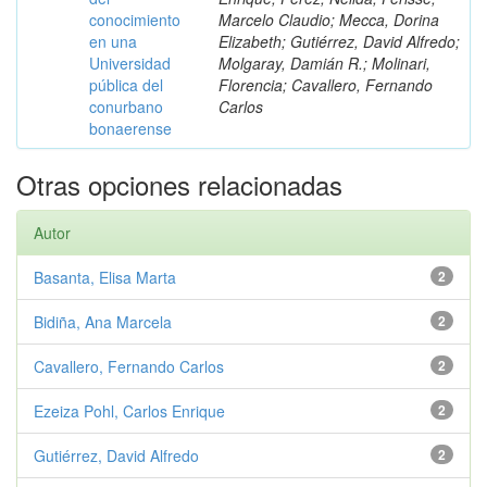
conocimiento
Marcelo Claudio; Mecca, Dorina
en una
Elizabeth; Gutiérrez, David Alfredo;
Universidad
Molgaray, Damián R.; Molinari,
pública del
Florencia; Cavallero, Fernando
conurbano
Carlos
bonaerense
Otras opciones relacionadas
Autor
Basanta, Elisa Marta
2
Bidiña, Ana Marcela
2
Cavallero, Fernando Carlos
2
Ezeiza Pohl, Carlos Enrique
2
Gutiérrez, David Alfredo
2