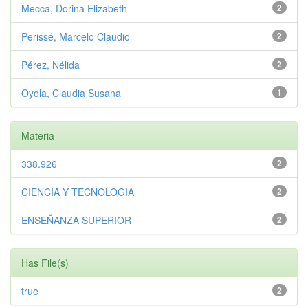
Mecca, Dorina Elizabeth
2
Perissé, Marcelo Claudio
2
Pérez, Nélida
2
Oyola, Claudia Susana
1
Materia
338.926
2
CIENCIA Y TECNOLOGIA
2
ENSEÑANZA SUPERIOR
2
Has File(s)
true
2