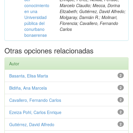
conocimiento
Marcelo Claudio; Mecca, Dorina
en una
Elizabeth; Gutiérrez, David Alfredo;
Universidad
Molgaray, Damián R.; Molinari,
pública del
Florencia; Cavallero, Fernando
conurbano
Carlos
bonaerense
Otras opciones relacionadas
Autor
Basanta, Elisa Marta
2
Bidiña, Ana Marcela
2
Cavallero, Fernando Carlos
2
Ezeiza Pohl, Carlos Enrique
2
Gutiérrez, David Alfredo
2