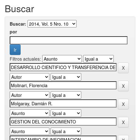
Buscar
Buscar:
por
Filtros actuales: