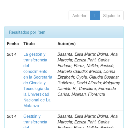
Anterior
1
Siguiente
Resultados por ítem:
Fecha
Título
Autor(es)
2014
La gestión y
Basanta, Elisa Marta; Bidiña, Ana
transferencia
Marcela; Ezeiza Pohl, Carlos
del
Enrique; Pérez, Nélida; Perissé,
conocimiento
Marcelo Claudio; Mecca, Dorina
en la Secretaría
Elizabeth; Oyola, Claudia Susana;
de Ciencia y
Gutiérrez, David Alfredo; Molgaray,
Tecnología de
Damián R.; Cavallero, Fernando
la Universidad
Carlos; Molinari, Florencia
Nacional de La
Matanza
2014
Gestión y
Basanta, Elisa Marta; Bidiña, Ana
transferencia
Marcela; Ezeiza Pohl, Carlos
del
Enrique; Pérez, Nélida; Perissé,