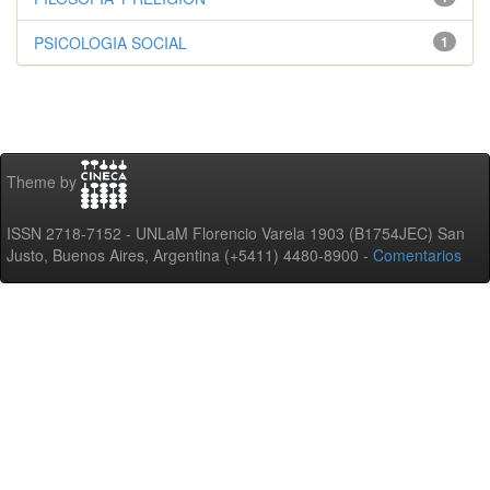
PSICOLOGIA SOCIAL
1
Theme by
ISSN 2718-7152 - UNLaM Florencio Varela 1903 (B1754JEC) San
Justo, Buenos Aires, Argentina (+5411) 4480-8900 -
Comentarios