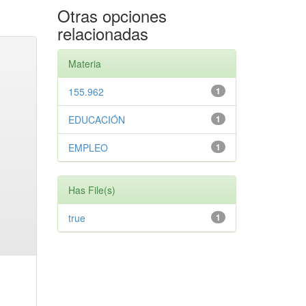
Otras opciones
relacionadas
Materia
155.962
1
EDUCACIÓN
1
EMPLEO
1
Has File(s)
true
1