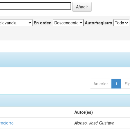
En orden
Autor/registro
Anterior
1
Si
Autor(es)
encierro
Alonso, José Gustavo