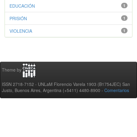
EDUCACIÓN
1
PRISIÓN
1
VIOLENCIA
1
Theme by
ISSN 2718-7152 - UNLaM Florencio Varela 1903 (B1754JEC) San
Justo, Buenos Aires, Argentina (+5411) 4480-8900 -
Comentarios