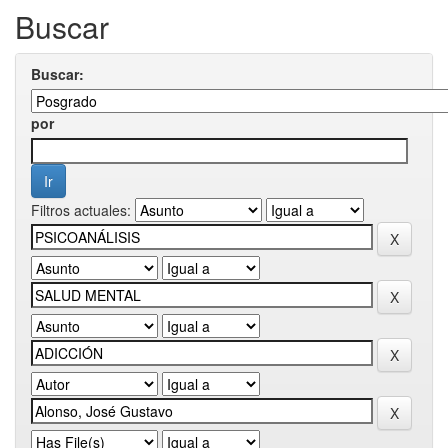
Buscar
Buscar:
por
Filtros actuales: