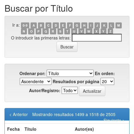
Buscar por Título
Ir a:
0-9
A
B
C
D
E
F
G
H
I
J
K
L
M
N
O
P
Q
R
S
T
U
V
W
X
Y
Z
O introducir las primeras letras:
Ordenar por:
En orden:
Resultados por página
Autor/Registro:
< Anterior
Mostrando resultados 1499 a 1518 de 2505
Siguiente >
Fecha
Título
Autor(es)