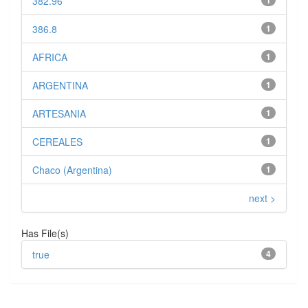
382.96
1
386.8
1
AFRICA
1
ARGENTINA
1
ARTESANIA
1
CEREALES
1
Chaco (Argentina)
1
next >
Has File(s)
true
4