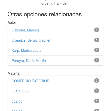
orden): 1 a 4 de 4
Otras opciones relacionadas
Autor
Gabioud, Marcela
1
Giannice, Sergio Gabriel
1
Karp, Marisa Lucía
1
Pereyra, Darío Martín
1
Materia
COMERCIO EXTERIOR
3
381.456 80
1
382.63
1