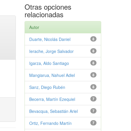
Otras opciones
relacionadas
Autor
Duarte, Nicolás Daniel
8
Ierache, Jorge Salvador
8
Igarza, Aldo Santiago
8
Mangiarua, Nahuel Adiel
8
Sanz, Diego Rubén
8
Becerra, Martín Ezequiel
7
Bevacqua, Sebastián Ariel
7
Ortiz, Fernando Martín
7