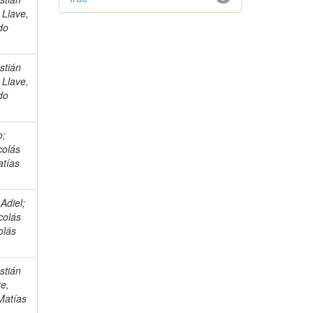
 Llave,
do
stián
 Llave,
do
o;
colás
atías
Adiel;
colás
olás
stián
te,
Matías