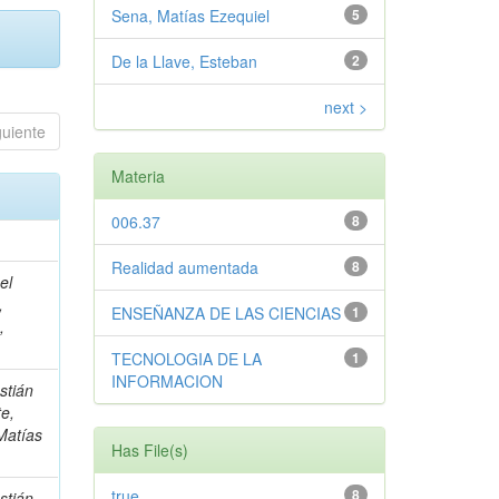
Sena, Matías Ezequiel
5
De la Llave, Esteban
2
next >
guiente
Materia
006.37
8
Realidad aumentada
8
el
,
ENSEÑANZA DE LAS CIENCIAS
1
,
TECNOLOGIA DE LA
1
INFORMACION
stián
te,
Matías
Has File(s)
true
8
stián