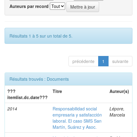
Auteurs par record
Résultats 1 à 5 sur un total de 5.
précédente
1
suivante
Résultats trouvés : Documents
???
Titre
Auteur(s)
itemlist.dc.date???
2014
Responsabilidad social
Lépore,
empresaria y satisfacción
Marcela
laboral. El caso SMS San
Martín, Suárez y Asoc.