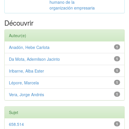
humano de la
organización empresaria
Découvrir
Auteur(e)
Anadón, Hebe Carlota
1
Da Mota, Ademilson Jacinto
1
Iribarne, Alba Ester
1
Lépore, Marcela
1
Vera, Jorge Andrés
1
Sujet
658.514
1