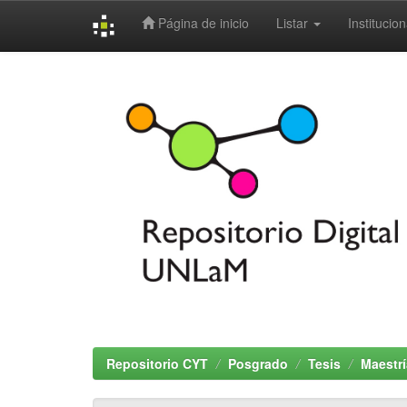
Página de inicio
Listar
Institucion
Skip
navigation
Repositorio CYT
Posgrado
Tesis
Maestrí