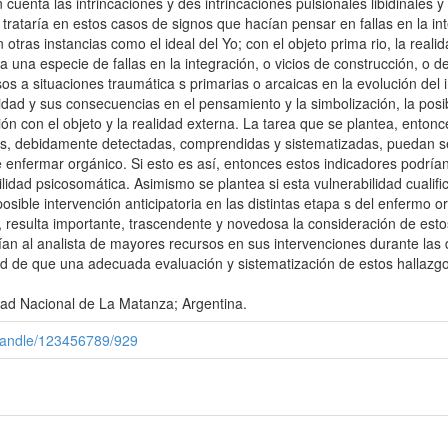
 cuenta las intrincaciones y des intrincaciones pulsionales libidinales y 
 trataría en estos casos de signos que hacían pensar en fallas en la in
 otras instancias como el ideal del Yo; con el objeto prima rio, la reali
 una especie de fallas en la integración, o vicios de construcción, o de
sos a situaciones traumática s primarias o arcaicas en la evolución del i
vidad y sus consecuencias en el pensamiento y la simbolización, la posib
ación con el objeto y la realidad externa. La tarea que se plantea, enton
ales, debidamente detectadas, comprendidas y sistematizadas, puedan se
e enfermar orgánico. Si esto es así, entonces estos indicadores podrí
idad psicosomática. Asimismo se plantea si esta vulnerabilidad cualifi
posible intervención anticipatoria en las distintas etapa s del enfer
, resulta importante, trascendente y novedosa la consideración de est
ían al analista de mayores recursos en sus intervenciones durante las 
dad de que una adecuada evaluación y sistematización de estos hallazg
idad Nacional de La Matanza; Argentina.
r/handle/123456789/929