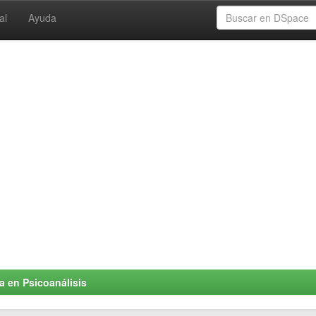
al
Ayuda
a en Psicoanálisis