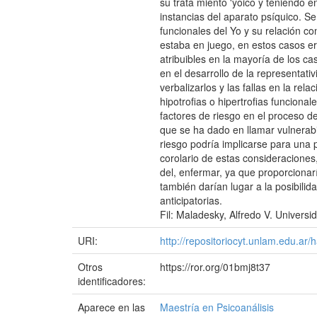
su trata miento 'yoico y teniendo en
instancias del aparato psíquico. Se
funcionales del Yo y su relación con
estaba en juego, en estos casos era
atribuibles en la mayoría de los ca
en el desarrollo de la representati
verbalizarlos y las fallas en la rel
hipotrofias o hipertrofias funcion
factores de riesgo en el proceso d
que se ha dado en llamar vulnerabil
riesgo podría implicarse para una 
corolario de estas consideraciones
del, enfermar, ya que proporcionar
también darían lugar a la posibili
anticipatorias.
Fil: Maladesky, Alfredo V. Univers
URI:
http://repositoriocyt.unlam.edu.a
Otros
https://ror.org/01bmj8t37
identificadores:
Aparece en las
Maestría en Psicoanálisis