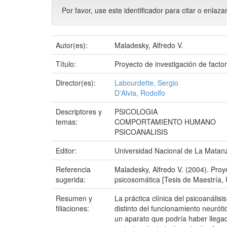
Por favor, use este identificador para citar o enlaza
Autor(es):
Maladesky, Alfredo V.
Título:
Proyecto de investigación de facto
Director(es):
Labourdette, Sergio
D'Alvia, Rodolfo
Descriptores y
PSICOLOGIA
temas:
COMPORTAMIENTO HUMANO
PSICOANALISIS
Editor:
Universidad Nacional de La Matan
Referencia
Maladesky, Alfredo V. (2004). Proy
sugerida:
psicosomática [Tesis de Maestría, 
Resumen y
La práctica clínica del psicoanális
filiaciones:
distinto del funcionamiento neuróti
un aparato que podría haber llegado