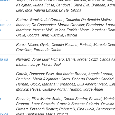
Kalejman, Juana Felisa; Sandoval, Clara Eva; Brandan, Adri
Lino; Moll, Valeria Emilda; Lo Re, Silvina
ron la
Suárez, Graciela del Carmen; Coutinho De Almeida Maltez,
alumnos
Mariana; De Cousandier, Martha Graciela; Fernández, Laura
s
Martínez, Yanina; Moll, Valeria Emilda; Monti, Jorgelina; Ro
Clelia; Scordia, Ana; Visciglia, Patricia
Pérez, Nélida; Oyola, Claudia Rosana; Perissé, Marcelo Clau
Cavallero, Fernando Carlos
ia su
Narváez, Jorge Luis; Romero, Daniel Jorge; Cozzi, Carlos Al
Elbaum, Jorge; Prach, Saúl
García, Domingo; Belic, Ana María; Branca, Ángela Lorena;
Bombino, María Alejandra; Carro, Roberto Ricardo; Caridad,
Hernán; Cipcic, Mariana; Fernández, Luis Alberto; Mallo, Lil
Mónica; Reyes, Gustavo Adrián; Rumbo, Jorge Ángel
e
Basanta, Elisa Marta; Antón, Carina Sandra; Bavaud, Mariela
e
Brunetti, Juan; Cruzado, Graciela Susana; Galardo, Osvaldo
Ormart, Elizabeth Beatriz; Robustelli, Elba Lucía; Santonocit
blica
Mirta; Santorsola, María Victoria