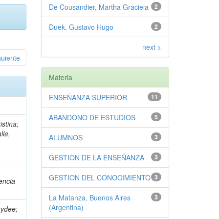
De Cousandier, Martha Graciela
2
Duek, Gustavo Hugo
2
next >
guiente
Materia
ENSEÑANZA SUPERIOR
11
ABANDONO DE ESTUDIOS
5
stina;
lle,
ALUMNOS
3
e
GESTION DE LA ENSEÑANZA
3
GESTION DEL CONOCIMIENTO
3
encia
La Matanza, Buenos Aires
3
(Argentina)
aydee;