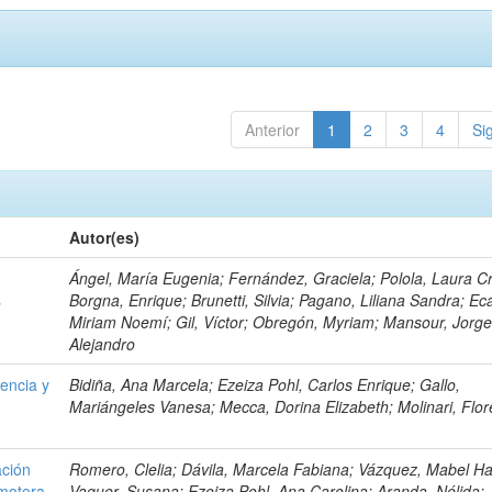
Anterior
1
2
3
4
Si
Autor(es)
Ángel, María Eugenia; Fernández, Graciela; Polola, Laura Cri
s
Borgna, Enrique; Brunetti, Silvia; Pagano, Liliana Sandra; Eca
Miriam Noemí; Gil, Víctor; Obregón, Myriam; Mansour, Jorg
Alejandro
iencia y
Bidiña, Ana Marcela; Ezeiza Pohl, Carlos Enrique; Gallo,
a
Mariángeles Vanesa; Mecca, Dorina Elizabeth; Molinari, Flor
ación
Romero, Clelia; Dávila, Marcela Fabiana; Vázquez, Mabel H
 motora
Vaquer, Susana; Ezeiza Pohl, Ana Carolina; Aranda, Nélida;