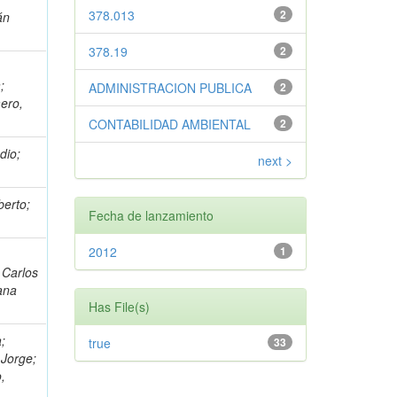
378.013
2
án
378.19
2
;
ADMINISTRACION PUBLICA
2
mero,
CONTABILIDAD AMBIENTAL
2
dio;
next >
berto;
Fecha de lanzamiento
2012
1
 Carlos
iana
Has File(s)
;
true
33
 Jorge;
o,