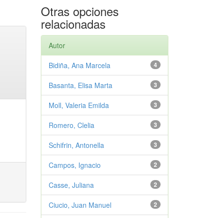
Otras opciones
relacionadas
Autor
Bidiña, Ana Marcela
4
Basanta, Elisa Marta
3
Moll, Valeria Emilda
3
Romero, Clelia
3
Schifrin, Antonella
3
Campos, Ignacio
2
Casse, Juliana
2
Ciucio, Juan Manuel
2