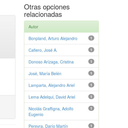
Otras opciones
relacionadas
Autor
Bonpland, Arturo Alejandro
1
Cafiero, José A.
1
Donoso Arízaga, Cristina
1
José, María Belén
1
Lamparta, Alejandro Ariel
1
Lema Adelqui, David Ariel
1
Nicolás Graffigna, Adolfo
1
Eugenio
Pereyra, Darío Martín
1