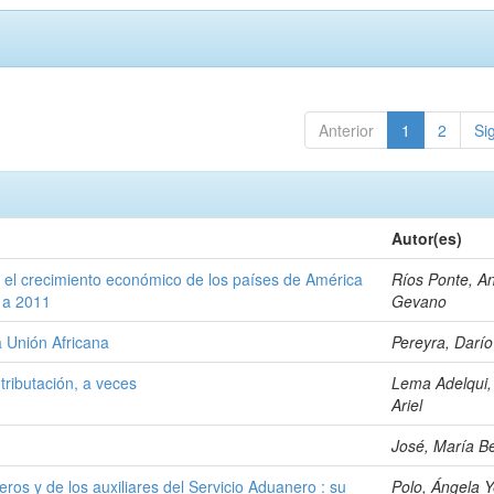
Anterior
1
2
Si
Autor(es)
 el crecimiento económico de los países de América
Ríos Ponte, A
1 a 2011
Gevano
la Unión Africana
Pereyra, Darío
 tributación, a veces
Lema Adelqui,
Ariel
José, María B
eros y de los auxiliares del Servicio Aduanero : su
Polo, Ángela Y