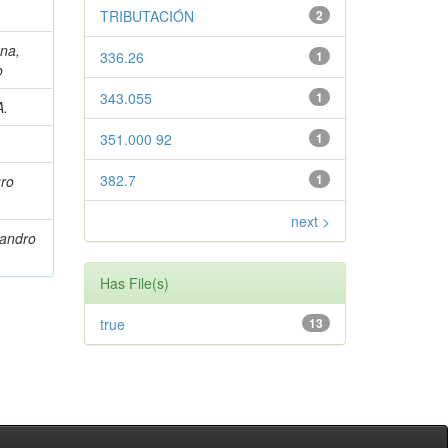
TRIBUTACIÓN
2
gna,
336.26
1
o
343.055
1
A.
351.000 92
1
382.7
1
uro
next >
jandro
Has File(s)
true
13