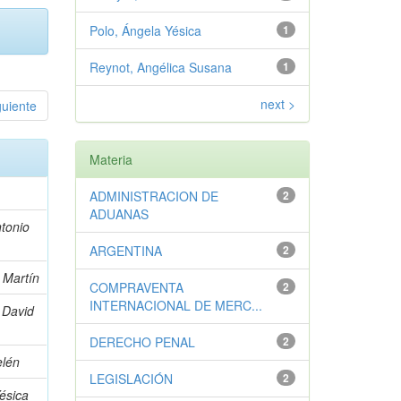
Polo, Ángela Yésica
1
Reynot, Angélica Susana
1
next >
guiente
Materia
ADMINISTRACION DE
2
ADUANAS
ntonio
ARGENTINA
2
 Martín
COMPRAVENTA
2
INTERNACIONAL DE MERC...
 David
DERECHO PENAL
2
elén
LEGISLACIÓN
2
ésica