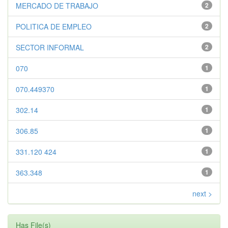
MERCADO DE TRABAJO
2
POLITICA DE EMPLEO
2
SECTOR INFORMAL
2
070
1
070.449370
1
302.14
1
306.85
1
331.120 424
1
363.348
1
next >
Has File(s)