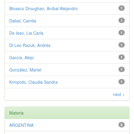
Binasco Droughan, Aníbal Alejandro
1
Dabat, Camila
1
De Ieso, Lia Carla
1
Di Leo Razuk, Andrés
1
García, Alejo
1
González, Mariel
1
Krmpotic, Claudia Sandra
1
next >
Materia
ARGENTINA
5