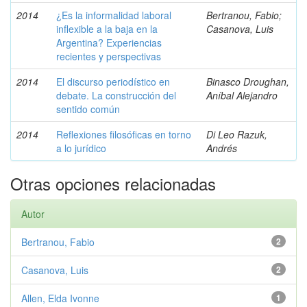
2014
¿Es la informalidad laboral
Bertranou, Fabio;
inflexible a la baja en la
Casanova, Luis
Argentina? Experiencias
recientes y perspectivas
2014
El discurso periodístico en
Binasco Droughan,
debate. La construcción del
Aníbal Alejandro
sentido común
2014
Reflexiones filosóficas en torno
Di Leo Razuk,
a lo jurídico
Andrés
Otras opciones relacionadas
Autor
Bertranou, Fabio
2
Casanova, Luis
2
Allen, Elda Ivonne
1