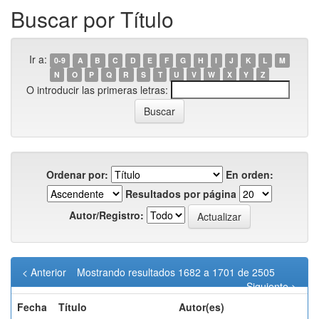
Buscar por Título
Ir a:
0-9
A
B
C
D
E
F
G
H
I
J
K
L
M
N
O
P
Q
R
S
T
U
V
W
X
Y
Z
O introducir las primeras letras:
Ordenar por:
En orden:
Resultados por página
Autor/Registro:
< Anterior
Mostrando resultados 1682 a 1701 de 2505
Siguiente >
Fecha
Título
Autor(es)