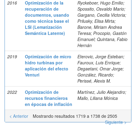
2016
Optimización de la
Ryckeboer, Hugo Emilio;
recuperación de
Spossito, Osvaldo Mario;
documentos, usando
Gargano, Cecilia Victoria;
como técnica base el
Prilusky, Elisa Mirta;
LSI (Lematización
Barone, Miriam Andrea
Semántica Latente)
Teresa; Procopio, Gastón
Emanuel; Quintana, Fabio
Hernán
2019
Optimización de micro
Eterovic, Jorge Esteban;
hidro turbinas por
Fauroux, Luis Enrique;
aplicación del efecto
Degaetani, Omar Jorge;
Venturi
González, Ricardo;
Perissé, Alexis M.
2022
Optimización de
Martínez, Julio Alejandro;
recursos financieros
Mallo, Liliana Mónica
en épocas de inflación
< Anterior
Mostrando resultados 1719 a 1738 de 2505
Siguiente >