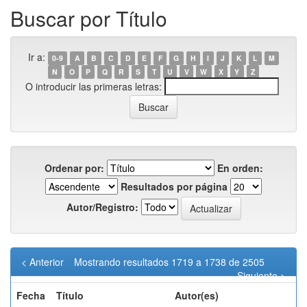
Buscar por Título
Ir a:
0-9
A
B
C
D
E
F
G
H
I
J
K
L
M
N
O
P
Q
R
S
T
U
V
W
X
Y
Z
O introducir las primeras letras:
Ordenar por:
En orden:
Resultados por página
Autor/Registro:
< Anterior
Mostrando resultados 1719 a 1738 de 2505
Siguiente >
Fecha
Título
Autor(es)