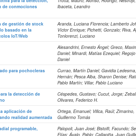
tiva para la detección,
Trotta, Mauro; Alonso, Rodrigo; Nestrojil
ón de conmociones
Ibaceta, Leandro
 de gestión de stock
Aranda, Luciana Florencia; Lamberto Jof
o basado en la
Víctor Enrique; Pichetti, Gonzalo; Riva, A
colos IoT/Web
Tonlorenzi, Luciano
Alesandrini, Ernesto Ángel; Greco, Maxim
Daniel; Minardi, Matías Ezequiel; Regojo
Daniel
zado para pochocleras
Currao, Martín Daniel; Gavidia Ledesma
Hernán; Pesca Alba, Sharon Denise; Rati
Pablo Martín; Villar, Pablo Luciano
ara la detección de
Céspedes, Gustavo; Cucut, Jorge; Zebal
ono
Olivares, Federico H.
a aplicación de
Ortega, Emanuel; Villca, Raúl; Zimarino,
lizando realidad aumentada
Guillermo Tomás
adial programable,
Palopoli, Juan José; Bistolfi, Facundo; S
Elías; Ávalo, Pablo; Callapiña, Juan Guil