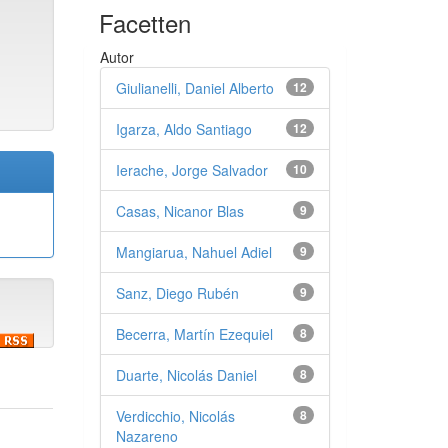
Facetten
Autor
Giulianelli, Daniel Alberto
12
Igarza, Aldo Santiago
12
Ierache, Jorge Salvador
10
Casas, Nicanor Blas
9
Mangiarua, Nahuel Adiel
9
Sanz, Diego Rubén
9
Becerra, Martín Ezequiel
8
Duarte, Nicolás Daniel
8
Verdicchio, Nicolás
8
Nazareno