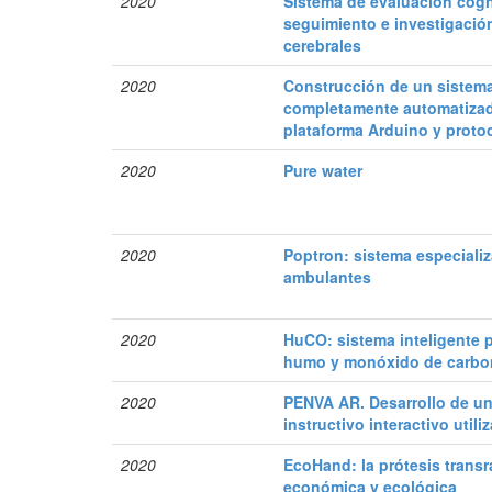
2020
Sistema de evaluación cogni
seguimiento e investigaci
cerebrales
2020
Construcción de un sistema
completamente automatizad
plataforma Arduino y proto
2020
Pure water
2020
Poptron: sistema especiali
ambulantes
2020
HuCO: sistema inteligente p
humo y monóxido de carb
2020
PENVA AR. Desarrollo de un
instructivo interactivo uti
2020
EcoHand: la prótesis transr
económica y ecológica