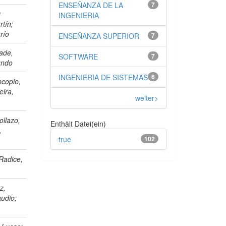
ENSEÑANZA DE LA
7
;
INGENIERIA
rtín;
río
ENSEÑANZA SUPERIOR
7
rade,
SOFTWARE
7
undo
INGENIERIA DE SISTEMAS
6
ocopio,
eira,
weiter>
ollazo,
Enthält Datei(ein)
,
true
102
Radice,
z,
audio;