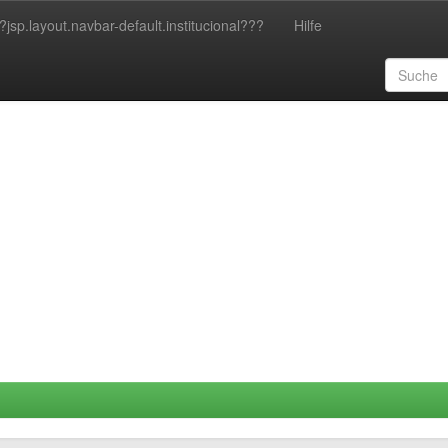
?jsp.layout.navbar-default.institucional???
Hilfe