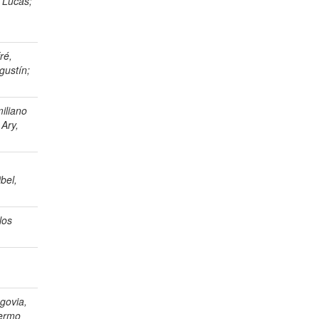
, Lucas;
ré,
gustín;
iliano
 Ary,
,
bel,
los
egovia,
lermo