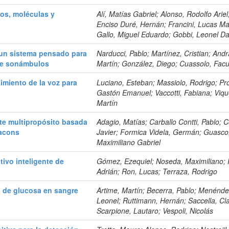
mos, moléculas y
Alí, Matías Gabriel; Alonso, Rodolfo Ariel
Enciso Duré, Hernán; Francini, Lucas Ma
Gallo, Miguel Eduardo; Gobbi, Leonel Da
un sistema pensado para
Narducci, Pablo; Martínez, Cristian; And
 de sonámbulos
Martín; González, Diego; Cuassolo, Fac
imiento de la voz para
Luciano, Esteban; Massiolo, Rodrigo; Pr
Gastón Emanuel; Vaccotti, Fabiana; Viqu
Martín
nte multipropósito basada
Adagio, Matías; Carballo Contti, Pablo; C
eacons
Javier; Formica Videla, Germán; Guasco
Maximiliano Gabriel
ivo inteligente de
Gómez, Ezequiel; Noseda, Maximiliano; 
Adrián; Ron, Lucas; Terraza, Rodrigo
 de glucosa en sangre
Artime, Martín; Becerra, Pablo; Menénde
Leonel; Ruttimann, Hernán; Saccella, Cl
Scarpione, Lautaro; Vespoli, Nicolás