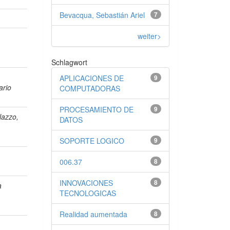
Bevacqua, Sebastián Ariel
7
weiter>
Schlagwort
APLICACIONES DE
9
ario
COMPUTADORAS
PROCESAMIENTO DE
9
lazzo,
DATOS
SOPORTE LOGICO
9
006.37
8
INNOVACIONES
8
a
TECNOLOGICAS
Realidad aumentada
8