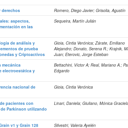
 y derechos
Romero, Diego Javier; Grisolia, Agustín
ales: aspectos,
Sequeira, Martín Julián
mentación en las
gía de análisis y
Gioia, Cintia Verónica; Zárate, Emiliano
elementos de prueba
Alejandro; Donato, Serena R.; Krajnik, M
monedas y Criptoactivos
Juan; Eterovic, Jorge Esteban
a mecánica
Bettachini, Víctor A; Real, Mariano A.; Pa
 electroestática y
Edgardo
rencia nacional de
Gioia, Cintia Verónica
 de pacientes con
Linari, Daniela; Giuliano, Mónica Graciel
de Parkinson utilizando
Grain v1 y Grain 128
Silvestri, Valeria Ayelén