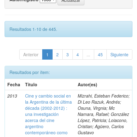
Resultados 1-10 de 445.
Anterior
1
2
3
4
...
45
Siguiente
Resultados por ítem:
Fecha
Título
Autor(es)
2013
Cine y cambio social en
Mizrahi, Esteban Federico;
la Argentina de la última
Di Leo Razuk, Andrés;
década (2002-2012) :
Osuna, Virgnia; Mc
una investigación
Namara, Rafael; González
acerca del cine
López, Patricia; Loiacono,
argentino
Cristian; Agüero, Carlos
contemporáneo como
Gustavo