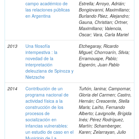
campo académico de
Estrella; Arroyo, Adrián;
las relaciones públicas
Bongiovanni, Maximiliano;
en Argentina
Burlando Páez, Alejandro;
Gauna, Christian; Ortner,
Maximiliano; Valencia,
Oscar; Vara, Carla Mariel
2013
Una filosofía
Etchegaray, Ricardo
intempestiva : la
Miguel; Chorroarín, Silvia;
novedad de la
Erramouspe, Pablo;
interpretación
Esperón, Juan Pablo
deleuziana de Spinoza y
Nietzsche
2014
Contribución de un
Tuñón, Ianina; Campomar,
programa nacional de
Gloria del Carmen; Castro,
actividad física a la
Hernán; Crescente, Stella
construcción de los
Maris; Laíño, Fernando
procesos de
Alberto; Lavignolle, Brígida
socialización en
Inés; Pérez Rodríguez,
infancias vulnerables:
Martín; Schamberger,
un estudio de caso en el
Karen; Zelarrayan, Julio
Municipio de La